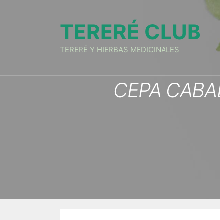
Skip
to
TERERÉ CLUB
content
TERERÉ Y HIERBAS MEDICINALES
CEPA CABA